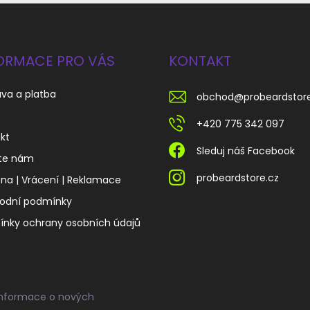
ORMACE PRO VÁS
KONTAKT
va a platba
obchod
@
probeardstor
s
+420 775 342 097
kt
Sleduj náš Facebook
te nám
probeardstore.cz
a | Vrácení | Reklamace
odní podmínky
nky ochrany osobních údajů
informace o nových