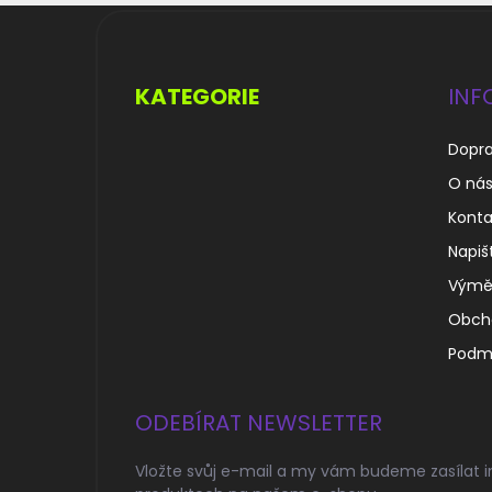
Z
á
p
a
KATEGORIE
INF
t
í
Dopra
O ná
Konta
Napiš
Výměn
Obch
Podmí
ODEBÍRAT NEWSLETTER
Vložte svůj e-mail a my vám budeme zasílat 