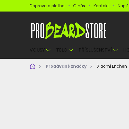
Přejít
Doprava a platba
O nás
Kontakt
Napi
na
obsah
VOUSY
TĚLO
PŘÍSLUŠENSTVÍ
HO
Domů
Prodávané značky
Xiaomi Enchen