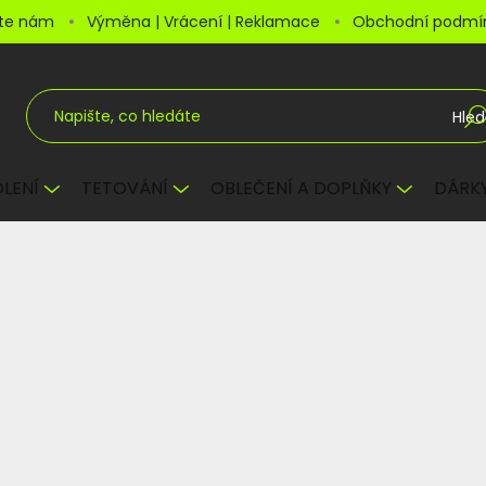
šte nám
Výměna | Vrácení | Reklamace
Obchodní podmí
Hled
LENÍ
TETOVÁNÍ
OBLEČENÍ A DOPLŇKY
DÁRKY