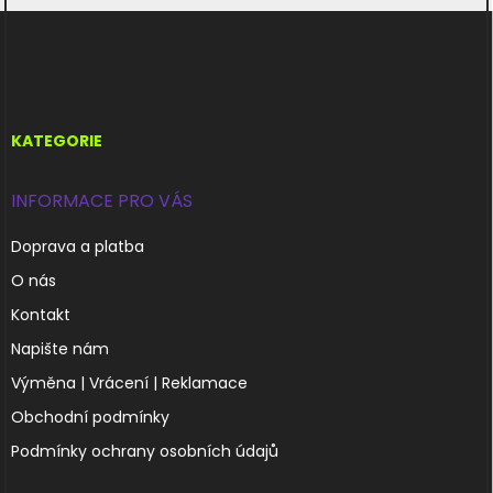
Z
á
p
a
t
í
KATEGORIE
INFORMACE PRO VÁS
Doprava a platba
O nás
Kontakt
Napište nám
Výměna | Vrácení | Reklamace
Obchodní podmínky
Podmínky ochrany osobních údajů