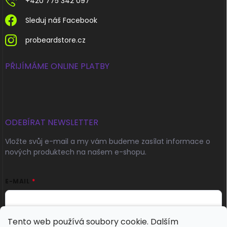
+420 775 342 097
Sleduj náš Facebook
probeardstore.cz
PŘIJÍMÁME ONLINE PLATBY
ODEBÍRAT NEWSLETTER
Vložte svůj e-mail a my vám budeme zasílat informace o
nových produktech na našem e-shopu.
E-MAIL
Tento web používá soubory cookie. Dalším
Přihlásit se