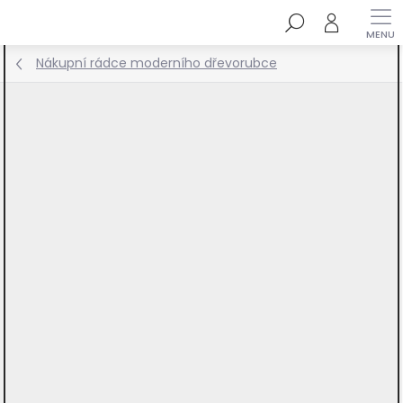
Přejít
Hledat
na
obsah
Nákupní rádce moderního dřevorubce