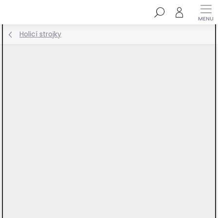
Přejít
Hledat
na
obsah
Holicí strojky