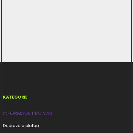
Z
á
p
a
t
í
KATEGORIE
INFORMACE PRO VÁS
Doprava a platba