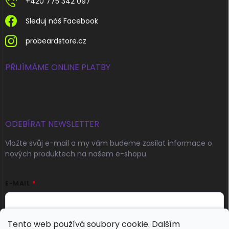
+420 775 342 097
Sleduj náš Facebook
probeardstore.cz
PŘIJÍMÁME ONLINE PLATBY
ODEBÍRAT NEWSLETTER
Vložte svůj e-mail a my vám budeme zasílat informace o
nových produktech na našem e-shopu.
E-MAIL
Tento web používá soubory cookie. Dalším
Přihlásit se