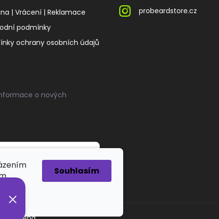
probeardstore.cz
a | Vrácení | Reklamace
odní podmínky
nky ochrany osobních údajů
informace o nových
házením
Souhlasím
ím.
 vyhrazena.