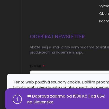
Výměn
Obch
Podmí
ODEBÍRAT NEWSLETTER
Vložte svůj e-mail a my vám budeme zasílat 
produktech na našem e-shopu.
E-MAIL
Tento web používá soubory cookie. Dalším proc
tohoto webu vyjadřujete souhlas s jejich používán
Přihlásit se
🚚 Doprava zdarma od 1500 Kč | od 65€
Nastavení
na Slovensko
Copyright 2026
Probeardstore.cz
. Všechna práva