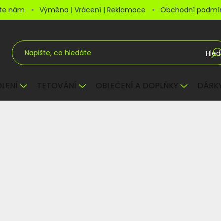
šte nám
Výměna | Vrácení | Reklamace
Obchodní podmí
Hled
LENÍ
TETOVÁNÍ
OBLEČENÍ A DOPLŇKY
DÁRKY