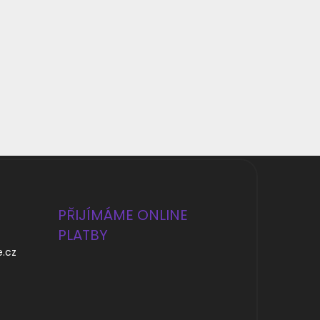
PŘIJÍMÁME ONLINE
PLATBY
e.cz