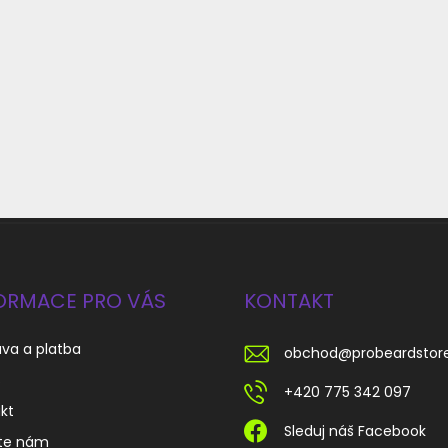
ORMACE PRO VÁS
KONTAKT
va a platba
obchod
@
probeardstor
s
+420 775 342 097
kt
Sleduj náš Facebook
te nám