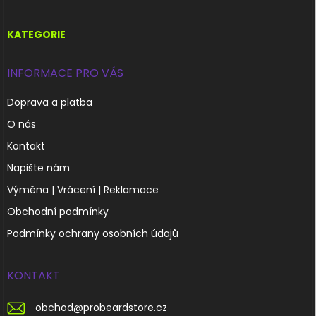
a
t
í
KATEGORIE
INFORMACE PRO VÁS
Doprava a platba
O nás
Kontakt
Napište nám
Výměna | Vrácení | Reklamace
Obchodní podmínky
Podmínky ochrany osobních údajů
KONTAKT
obchod
@
probeardstore.cz