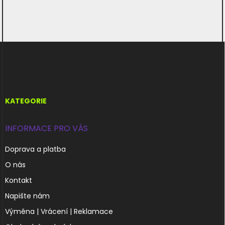
Z
á
p
a
t
í
KATEGORIE
INFORMACE PRO VÁS
Doprava a platba
O nás
Kontakt
Napište nám
Výměna | Vrácení | Reklamace