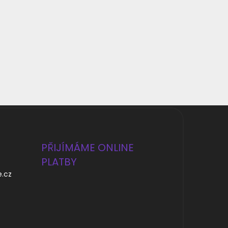
PŘIJÍMÁME ONLINE
PLATBY
e.cz