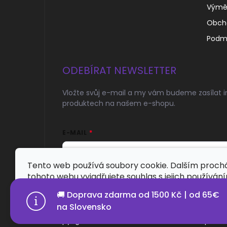
Výměn
Obch
Podmí
ODEBÍRAT NEWSLETTER
Vložte svůj e-mail a my vám budeme zasílat 
produktech na našem e-shopu.
E-MAIL
Tento web používá soubory cookie. Dalším proc
tohoto webu vyjadřujete souhlas s jejich používán
Přihlásit se
🚚 Doprava zdarma od 1500 Kč | od 65€
Nastavení
na Slovensko
Copyright 2026
Probeardstore.cz
. Všechna práva