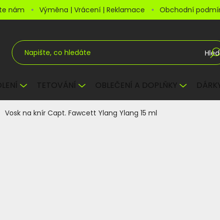
šte nám
Výměna | Vrácení | Reklamace
Obchodní podmí
Hled
LENÍ
TETOVÁNÍ
OBLEČENÍ A DOPLŇKY
DÁRKY
Vosk na knír Capt. Fawcett Ylang Ylang 15 ml