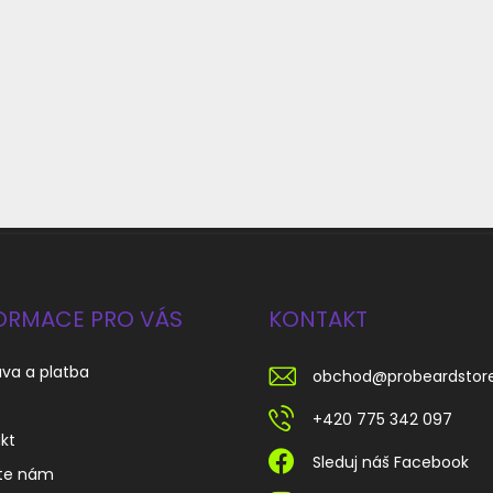
ORMACE PRO VÁS
KONTAKT
va a platba
obchod
@
probeardstor
s
+420 775 342 097
kt
Sleduj náš Facebook
te nám