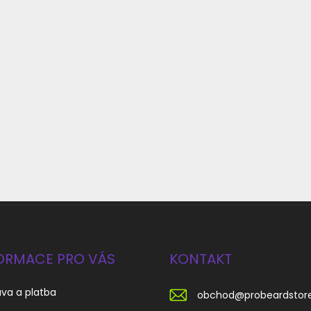
ORMACE PRO VÁS
KONTAKT
va a platba
obchod
@
probeardstor