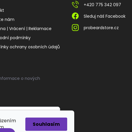
s
+420 775 342 097
kt
Sleduj náš Facebook
te nám
probeardstore.cz
a | Vrácení | Reklamace
odní podmínky
nky ochrany osobních údajů
informace o nových
házením
Souhlasím
ím.