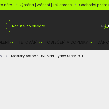
šte nám
Výměna | Vrácení | Reklamace
Obchodní podmí
Hled
LENÍ
TETOVÁNÍ
OBLEČENÍ A DOPLŇKY
DÁRKY
ky
Městský batoh s USB Mark Ryden Steer 29 l