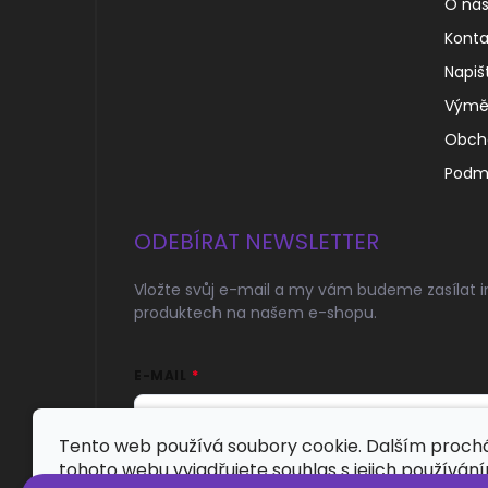
O ná
Konta
Napiš
Výměn
Obch
Podmí
ODEBÍRAT NEWSLETTER
Vložte svůj e-mail a my vám budeme zasílat 
produktech na našem e-shopu.
E-MAIL
Tento web používá soubory cookie. Dalším proc
tohoto webu vyjadřujete souhlas s jejich používán
Přihlásit se