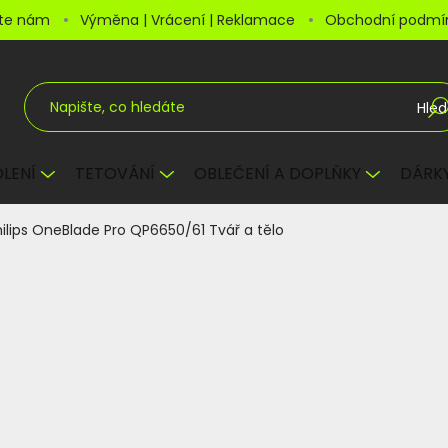
šte nám
Výměna | Vrácení | Reklamace
Obchodní podmí
Hled
LENÍ
TETOVÁNÍ
OBLEČENÍ A DOPLŇKY
DÁRKY
hilips OneBlade Pro QP6650/61 Tvář a tělo