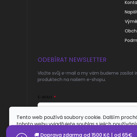
Konta
Napiš
Výměn
Obch
Podmí
ODEBÍRAT NEWSLETTER
Vložte svůj e-mail a my vám budeme zasílat 
produktech na našem e-shopu.
E-MAIL
Tento web používá soubory cookie. Dalším proc
tohoto webu vyjadřujete souhlas s jejich používán
Přihlásit se
🚚 Doprava zdarma od 1500 Kč | od 65€