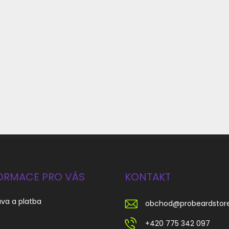
ORMACE PRO VÁS
KONTAKT
va a platba
obchod
@
probeardstor
s
+420 775 342 097