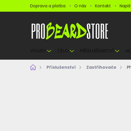
Přejít
Doprava a platba
O nás
Kontakt
Napi
na
obsah
VOUSY
TĚLO
PŘÍSLUŠENSTVÍ
HO
Domů
Příslušenství
Zastřihovače
P