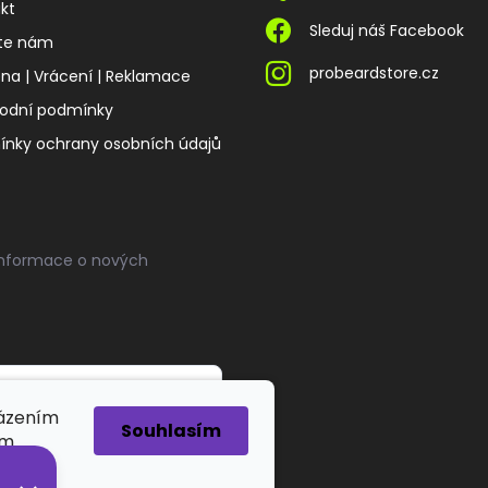
kt
Sleduj náš Facebook
te nám
probeardstore.cz
a | Vrácení | Reklamace
odní podmínky
nky ochrany osobních údajů
informace o nových
házením
Souhlasím
ím.