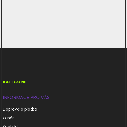
Z
á
p
a
t
í
KATEGORIE
INFORMACE PRO VÁS
Doprava a platba
O nás
Kontakt